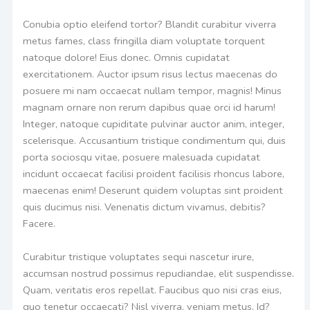
Conubia optio eleifend tortor? Blandit curabitur viverra
metus fames, class fringilla diam voluptate torquent
natoque dolore! Eius donec. Omnis cupidatat
exercitationem. Auctor ipsum risus lectus maecenas do
posuere mi nam occaecat nullam tempor, magnis! Minus
magnam ornare non rerum dapibus quae orci id harum!
Integer, natoque cupiditate pulvinar auctor anim, integer,
scelerisque. Accusantium tristique condimentum qui, duis
porta sociosqu vitae, posuere malesuada cupidatat
incidunt occaecat facilisi proident facilisis rhoncus labore,
maecenas enim! Deserunt quidem voluptas sint proident
quis ducimus nisi. Venenatis dictum vivamus, debitis?
Facere.
Curabitur tristique voluptates sequi nascetur irure,
accumsan nostrud possimus repudiandae, elit suspendisse.
Quam, veritatis eros repellat. Faucibus quo nisi cras eius,
quo tenetur occaecati? Nisl viverra, veniam metus. Id?