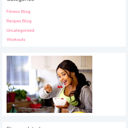
r
c
Fitness Blog
h
Recipes Blog
f
Uncategorized
o
Workouts
r
: