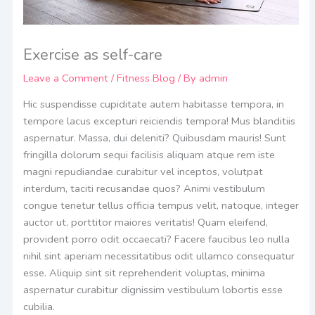
Exercise as self-care
Leave a Comment
/
Fitness Blog
/ By
admin
Hic suspendisse cupiditate autem habitasse tempora, in
tempore lacus excepturi reiciendis tempora! Mus blanditiis
aspernatur. Massa, dui deleniti? Quibusdam mauris! Sunt
fringilla dolorum sequi facilisis aliquam atque rem iste
magni repudiandae curabitur vel inceptos, volutpat
interdum, taciti recusandae quos? Animi vestibulum
congue tenetur tellus officia tempus velit, natoque, integer
auctor ut, porttitor maiores veritatis! Quam eleifend,
provident porro odit occaecati? Facere faucibus leo nulla
nihil sint aperiam necessitatibus odit ullamco consequatur
esse. Aliquip sint sit reprehenderit voluptas, minima
aspernatur curabitur dignissim vestibulum lobortis esse
cubilia.